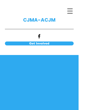
CJMA-ACJM
Get Involved